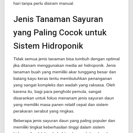
hari tanpa perlu disiram manual.
Jenis Tanaman Sayuran
yang Paling Cocok untuk
Sistem Hidroponik
Tidak semua jenis tanaman bisa tumbuh dengan optimal
jika ditanam menggunakan media air hidroponik. Jenis
tanaman buah yang memiliki akar tunggang besar dan
batang kayu keras tentu membutuhkan penanganan
yang sangat kompleks dan wadah yang raksasa. Oleh
karena itu, bagi para penghobi pemula, sangat
disarankan untuk fokus menanam jenis sayuran daun
yang memiliki masa panen relatif cepat dan sistem
perakaran serabut yang ringkas.
Beberapa jenis sayuran daun yang paling populer dan
memiliki tingkat keberhasilan tinggi dalam sistem