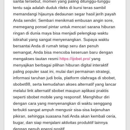
santai tersebut, momen yang paling ditunggu-tunggu
tentu saja adalah duduk rileks di kursi teras sambil
memandangi hijaunya dedaunan segar hasil jerih payah
Anda sendiri. Sembari menikmati embusan angin sore,
memegang ponsel pintar untuk mencari sarana hiburan
ringan di dunia maya bisa menjadi pelengkap waktu
istirahat yang sangat menyenangkan. Supaya waktu
bersantai Anda di rumah tetap seru dan penuh
semangat, Anda bisa mencoba keseruan baru dengan
mengakses tautan resmi
https://ijobet.pro/
yang
menyajikan berbagai pilihan hiburan digital interaktif
paling populer saat ini, mulai dari permainan strategi,
informasi taruhan judi bola, platform olahraga di sbobet,
sbobet88, serta kemudahan akses alternatif yang lancar
melalui link alternatif sbobet maupun aplikasi praktis
seperti sbobet mobile yang responsif. Menghibur diri
dengan cara yang menyenangkan di waktu senggang
terbukti sangat ampuh mengusir sisa-sisa kejenuhan
pikiran, sehingga suasana hati Anda akan kembali ceria,
bugar, dan siap menjalani aktivitas produktif lainnya
dengan penuh energi positif.