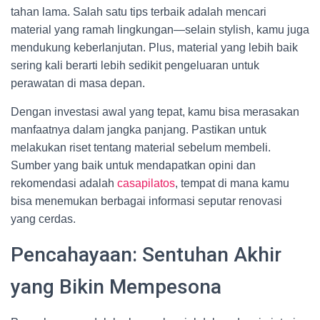
tahan lama. Salah satu tips terbaik adalah mencari
material yang ramah lingkungan—selain stylish, kamu juga
mendukung keberlanjutan. Plus, material yang lebih baik
sering kali berarti lebih sedikit pengeluaran untuk
perawatan di masa depan.
Dengan investasi awal yang tepat, kamu bisa merasakan
manfaatnya dalam jangka panjang. Pastikan untuk
melakukan riset tentang material sebelum membeli.
Sumber yang baik untuk mendapatkan opini dan
rekomendasi adalah
casapilatos
, tempat di mana kamu
bisa menemukan berbagai informasi seputar renovasi
yang cerdas.
Pencahayaan: Sentuhan Akhir
yang Bikin Mempesona