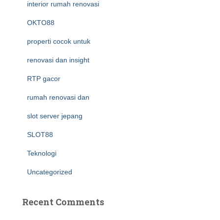
interior rumah renovasi
OKTO88
properti cocok untuk
renovasi dan insight
RTP gacor
rumah renovasi dan
slot server jepang
SLOT88
Teknologi
Uncategorized
Recent Comments