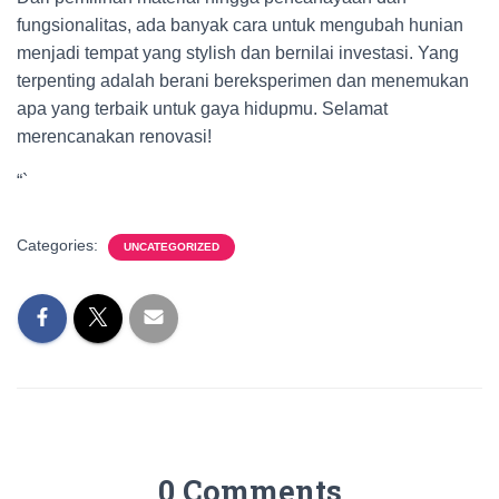
fungsionalitas, ada banyak cara untuk mengubah hunian
menjadi tempat yang stylish dan bernilai investasi. Yang
terpenting adalah berani bereksperimen dan menemukan
apa yang terbaik untuk gaya hidupmu. Selamat
merencanakan renovasi!
“`
Categories:
UNCATEGORIZED
0 Comments