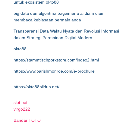
untuk ekosistem okto88
big data dan algoritma bagaimana ai diam diam
membaca kebiasaan bermain anda
Transparansi Data Waktu Nyata dan Revolusi Informasi
dalam Strategi Permainan Digital Modern
okto88
https://stammtischporkstore.com/index2.html
https://www.parishmonroe.com/e-brochure
https://okto88pildun.net/
slot bet
virgo222
Bandar TOTO