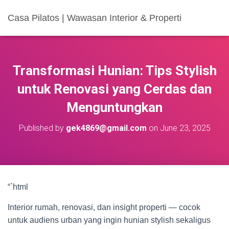
Casa Pilatos | Wawasan Interior & Properti
Transformasi Hunian: Tips Stylish
untuk Renovasi yang Cerdas dan
Menguntungkan
Published by
gek4869@gmail.com
on
June 23, 2025
“`html
Interior rumah, renovasi, dan insight properti — cocok
untuk audiens urban yang ingin hunian stylish sekaligus