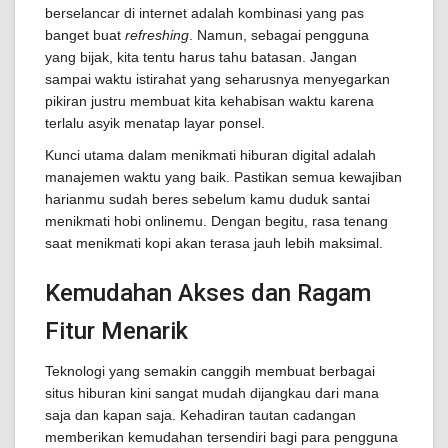
berselancar di internet adalah kombinasi yang pas
banget buat
refreshing
. Namun, sebagai pengguna
yang bijak, kita tentu harus tahu batasan. Jangan
sampai waktu istirahat yang seharusnya menyegarkan
pikiran justru membuat kita kehabisan waktu karena
terlalu asyik menatap layar ponsel.
Kunci utama dalam menikmati hiburan digital adalah
manajemen waktu yang baik. Pastikan semua kewajiban
harianmu sudah beres sebelum kamu duduk santai
menikmati hobi onlinemu. Dengan begitu, rasa tenang
saat menikmati kopi akan terasa jauh lebih maksimal.
Kemudahan Akses dan Ragam
Fitur Menarik
Teknologi yang semakin canggih membuat berbagai
situs hiburan kini sangat mudah dijangkau dari mana
saja dan kapan saja. Kehadiran tautan cadangan
memberikan kemudahan tersendiri bagi para pengguna