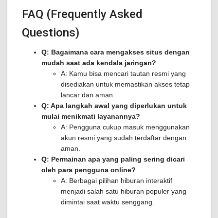
FAQ (Frequently Asked
Questions)
Q: Bagaimana cara mengakses situs dengan
mudah saat ada kendala jaringan?
A: Kamu bisa mencari tautan resmi yang
disediakan untuk memastikan akses tetap
lancar dan aman.
Q: Apa langkah awal yang diperlukan untuk
mulai menikmati layanannya?
A: Pengguna cukup masuk menggunakan
akun resmi yang sudah terdaftar dengan
aman.
Q: Permainan apa yang paling sering dicari
oleh para pengguna online?
A: Berbagai pilihan hiburan interaktif
menjadi salah satu hiburan populer yang
dimintai saat waktu senggang.