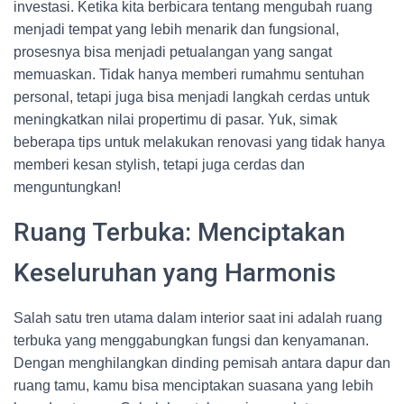
investasi. Ketika kita berbicara tentang mengubah ruang
menjadi tempat yang lebih menarik dan fungsional,
prosesnya bisa menjadi petualangan yang sangat
memuaskan. Tidak hanya memberi rumahmu sentuhan
personal, tetapi juga bisa menjadi langkah cerdas untuk
meningkatkan nilai propertimu di pasar. Yuk, simak
beberapa tips untuk melakukan renovasi yang tidak hanya
memberi kesan stylish, tetapi juga cerdas dan
menguntungkan!
Ruang Terbuka: Menciptakan
Keseluruhan yang Harmonis
Salah satu tren utama dalam interior saat ini adalah ruang
terbuka yang menggabungkan fungsi dan kenyamanan.
Dengan menghilangkan dinding pemisah antara dapur dan
ruang tamu, kamu bisa menciptakan suasana yang lebih