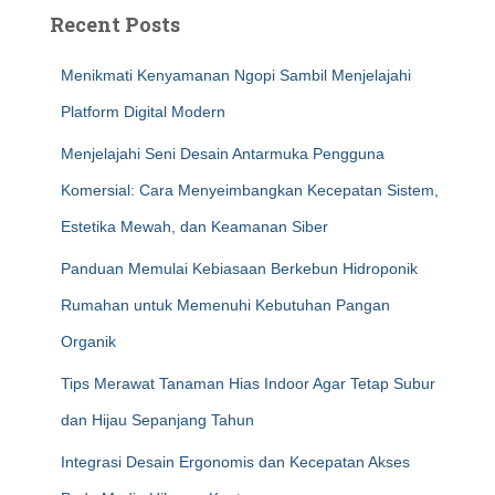
Recent Posts
Menikmati Kenyamanan Ngopi Sambil Menjelajahi
Platform Digital Modern
Menjelajahi Seni Desain Antarmuka Pengguna
Komersial: Cara Menyeimbangkan Kecepatan Sistem,
Estetika Mewah, dan Keamanan Siber
Panduan Memulai Kebiasaan Berkebun Hidroponik
Rumahan untuk Memenuhi Kebutuhan Pangan
Organik
Tips Merawat Tanaman Hias Indoor Agar Tetap Subur
dan Hijau Sepanjang Tahun
Integrasi Desain Ergonomis dan Kecepatan Akses