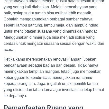
Pencahayaan adalah elemen krusial dalam desain interior
yang sering kali diabaikan. Melalui pencahayaan yang
baik, setiap sudut rumah bisa terlihat lebih menarik.
Cobalah menggabungkan berbagai sumber cahaya,
seperti lampu gantung, lampu meja, dan lampu dinding
untuk menciptakan suasana yang dinamis dan hangat.
Menggunakan dimmer juga bisa menjadi solusi yang
cerdas untuk mengatur suasana sesuai dengan waktu dan
acara.
Ketika kamu merencanakan renovasi, jangan lupakan
pencahayaan sebagai bagian dari desain. Tidak hanya
meningkatkan tampilan ruangan, tetapi juga memberikan
kebanggaan tersendiri saat menunjukkan rumahmu
kepada orang lain. Juga, ingatlah untuk memilih lampu
yang efisien dan tahan lama agar investasimu tetap hemat
ke depannya.
Pemanfaatan Ruang yang