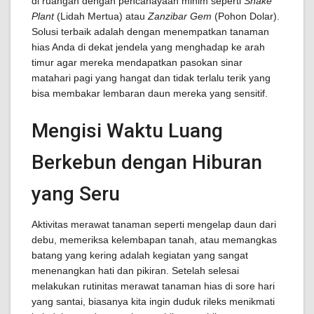
di ruangan dengan pencahayaan minim seperti
Snake
Plant
(Lidah Mertua) atau
Zanzibar Gem
(Pohon Dolar).
Solusi terbaik adalah dengan menempatkan tanaman
hias Anda di dekat jendela yang menghadap ke arah
timur agar mereka mendapatkan pasokan sinar
matahari pagi yang hangat dan tidak terlalu terik yang
bisa membakar lembaran daun mereka yang sensitif.
Mengisi Waktu Luang
Berkebun dengan Hiburan
yang Seru
Aktivitas merawat tanaman seperti mengelap daun dari
debu, memeriksa kelembapan tanah, atau memangkas
batang yang kering adalah kegiatan yang sangat
menenangkan hati dan pikiran. Setelah selesai
melakukan rutinitas merawat tanaman hias di sore hari
yang santai, biasanya kita ingin duduk rileks menikmati