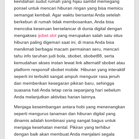
keindahan sudut rumah yang hijau sambil memegang
ponsel untuk mencari hiburan ringan yang bisa memicu
semangat kembali. Agar waktu bersantai Anda setelah
berkebun di rumah tidak membosankan, Anda bisa
mencoba keseruan berselancar di dunia digital dengan
mengakses
ijobet slot
yang merupakan salah satu situs
hiburan paling digemari saat ini, di mana Anda bisa
menikmati berbagai macam permainan seru, mencari
tahu info taruhan judi bola, sbobet, sbobet88, serta
kemudahan akses instan lewat link alternatif sbobet atau
platform responsif sbobet mobile. Hiburan yang interaktif
seperti ini terbukti sangat ampuh mengusir rasa jenuh
dan memberikan kesegaran pikiran baru, sehingga
suasana hati Anda tetap ceria sepanjang hari sebelum
Anda melanjutkan aktivitas harian lainnya.
Menjaga keseimbangan antara hobi yang menenangkan
seperti mengurus tanaman dan hiburan digital yang
dinamis adalah kombinasi yang sangat bagus untuk
menjaga kesehatan mental. Pikiran yang terhibur
dengan baik akan membuat Anda menjalani segala