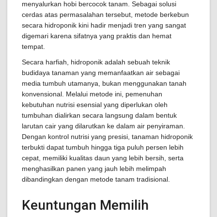
menyalurkan hobi bercocok tanam. Sebagai solusi
cerdas atas permasalahan tersebut, metode berkebun
secara hidroponik kini hadir menjadi tren yang sangat
digemari karena sifatnya yang praktis dan hemat
tempat.
Secara harfiah, hidroponik adalah sebuah teknik
budidaya tanaman yang memanfaatkan air sebagai
media tumbuh utamanya, bukan menggunakan tanah
konvensional. Melalui metode ini, pemenuhan
kebutuhan nutrisi esensial yang diperlukan oleh
tumbuhan dialirkan secara langsung dalam bentuk
larutan cair yang dilarutkan ke dalam air penyiraman.
Dengan kontrol nutrisi yang presisi, tanaman hidroponik
terbukti dapat tumbuh hingga tiga puluh persen lebih
cepat, memiliki kualitas daun yang lebih bersih, serta
menghasilkan panen yang jauh lebih melimpah
dibandingkan dengan metode tanam tradisional.
Keuntungan Memilih