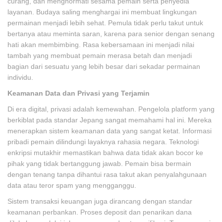
curang, dan menghormati sesama pemain serta penyedia
layanan. Budaya saling menghargai ini membuat lingkungan
permainan menjadi lebih sehat. Pemula tidak perlu takut untuk
bertanya atau meminta saran, karena para senior dengan senang
hati akan membimbing. Rasa kebersamaan ini menjadi nilai
tambah yang membuat pemain merasa betah dan menjadi
bagian dari sesuatu yang lebih besar dari sekadar permainan
individu.
Keamanan Data dan Privasi yang Terjamin
Di era digital, privasi adalah kemewahan. Pengelola platform yang
berkiblat pada standar Jepang sangat memahami hal ini. Mereka
menerapkan sistem keamanan data yang sangat ketat. Informasi
pribadi pemain dilindungi layaknya rahasia negara. Teknologi
enkripsi mutakhir memastikan bahwa data tidak akan bocor ke
pihak yang tidak bertanggung jawab. Pemain bisa bermain
dengan tenang tanpa dihantui rasa takut akan penyalahgunaan
data atau teror spam yang mengganggu.
Sistem transaksi keuangan juga dirancang dengan standar
keamanan perbankan. Proses deposit dan penarikan dana