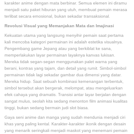
karakter anime dengan mata berbinar. Semua elemen ini diramu
menjadi satu paket hiburan yang utuh, membuat pemain merasa
terlibat secara emosional, bukan sekadar transaksional.
Revolusi Visual yang Memanjakan Mata dan Imajinasi
Kekuatan utama yang langsung menyihir pemain saat pertama
kali mencoba kategori permainan ini adalah estetika visualnya.
Pengembang game Jepang atau yang berkiblat ke sana,
memperlakukan layar permainan layaknya kanvas lukisan.
Mereka tidak segan-segan menggunakan palet warna yang
berani, kontras yang tajam, dan detail yang rumit. Simbol-simbol
permainan tidak lagi sekadar gambar dua dimensi yang datar.
Mereka hidup. Saat sebuah kombinasi kemenangan terbentuk,
simbol tersebut akan bergerak, melompat, atau mengeluarkan
efek cahaya yang dramatis. Transisi antar layar berjalan dengan
sangat mulus, seolah kita sedang menonton film animasi kualitas
tinggi, bukan sedang bermain judi slot biasa.
Gaya seni anime dan manga yang sudah mendunia menjadi ciri
khas yang paling kental. Karakter-karakter ikonik dengan desain
yang menarik seringkali menjadi maskot yang menemani pemain