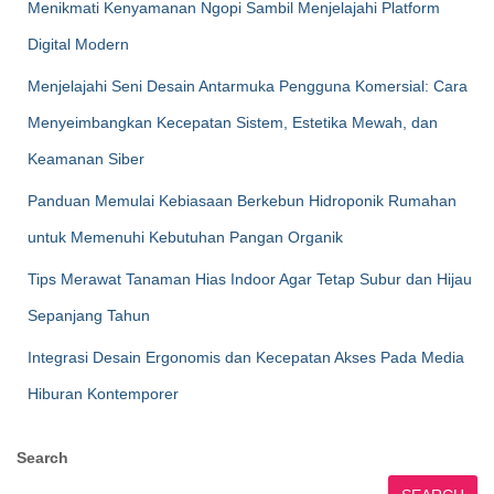
Menikmati Kenyamanan Ngopi Sambil Menjelajahi Platform
Digital Modern
Menjelajahi Seni Desain Antarmuka Pengguna Komersial: Cara
Menyeimbangkan Kecepatan Sistem, Estetika Mewah, dan
Keamanan Siber
Panduan Memulai Kebiasaan Berkebun Hidroponik Rumahan
untuk Memenuhi Kebutuhan Pangan Organik
Tips Merawat Tanaman Hias Indoor Agar Tetap Subur dan Hijau
Sepanjang Tahun
Integrasi Desain Ergonomis dan Kecepatan Akses Pada Media
Hiburan Kontemporer
Search