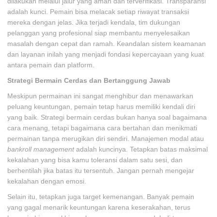
dilakukan melalui jalur yang aman dan terverifikasi. Transparansi
adalah kunci. Pemain bisa melacak setiap riwayat transaksi
mereka dengan jelas. Jika terjadi kendala, tim dukungan
pelanggan yang profesional siap membantu menyelesaikan
masalah dengan cepat dan ramah. Keandalan sistem keamanan
dan layanan inilah yang menjadi fondasi kepercayaan yang kuat
antara pemain dan platform.
Strategi Bermain Cerdas dan Bertanggung Jawab
Meskipun permainan ini sangat menghibur dan menawarkan
peluang keuntungan, pemain tetap harus memiliki kendali diri
yang baik. Strategi bermain cerdas bukan hanya soal bagaimana
cara menang, tetapi bagaimana cara bertahan dan menikmati
permainan tanpa merugikan diri sendiri. Manajemen modal atau
bankroll management
adalah kuncinya. Tetapkan batas maksimal
kekalahan yang bisa kamu toleransi dalam satu sesi, dan
berhentilah jika batas itu tersentuh. Jangan pernah mengejar
kekalahan dengan emosi.
Selain itu, tetapkan juga target kemenangan. Banyak pemain
yang gagal menarik keuntungan karena keserakahan, terus