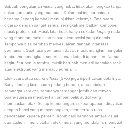
Sebuah pengalaman visual yang hebat tidak akan lengkap tanpa
dukungan audio yang mumpuni. Dalam hal ini, permainan
bertema Jepang kembali menunjukkan kelasnya. Tata suara
digarap dengan sangat serius, seringkali melibatkan komposer
musik profesional. Musik latar tidak hanya sekadar
looping
nada
yang monoton, melainkan sebuah komposisi yang dinamis.
Temponya bisa berubah menyesuaikan dengan intensitas
permainan. Saat fase permainan dasar, musik mungkin mengalun
lembut menenangkan, seperti alunan koto di taman zen. Namun
begitu fitur bonus terpicu, musik berubah menjadi hentakan
rock
atau elektronik yang memacu adrenalin.
Efek suara atau
sound effects
(SFX) juga diperhatikan detailnya.
Bunyi denting koin, suara pedang beradu, atau teriakan
semangat karakter, semuanya terdengar jernih dan renyah.
Suara-suara ini memberikan umpan balik auditif yang
memuaskan otak. Setiap kemenangan, sekecil apapun, dirayakan
dengan bunyi yang menyenangkan, memberikan rasa
pencapaian kepada pemain. Kombinasi harmonis antara visual
dan audio ini menciptakan efek imersi yang mendalam, membuat