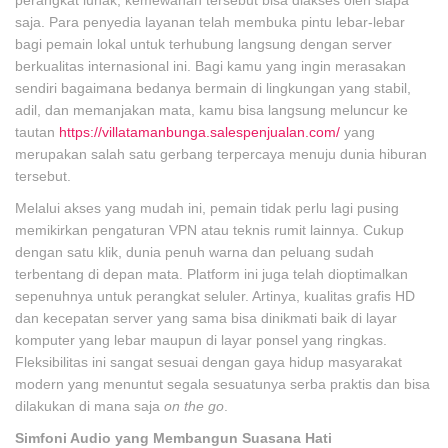
perangkat lunak, kemewahan tersebut bisa diakses oleh siapa
saja. Para penyedia layanan telah membuka pintu lebar-lebar
bagi pemain lokal untuk terhubung langsung dengan server
berkualitas internasional ini. Bagi kamu yang ingin merasakan
sendiri bagaimana bedanya bermain di lingkungan yang stabil,
adil, dan memanjakan mata, kamu bisa langsung meluncur ke
tautan
https://villatamanbunga.salespenjualan.com/
yang
merupakan salah satu gerbang terpercaya menuju dunia hiburan
tersebut.
Melalui akses yang mudah ini, pemain tidak perlu lagi pusing
memikirkan pengaturan VPN atau teknis rumit lainnya. Cukup
dengan satu klik, dunia penuh warna dan peluang sudah
terbentang di depan mata. Platform ini juga telah dioptimalkan
sepenuhnya untuk perangkat seluler. Artinya, kualitas grafis HD
dan kecepatan server yang sama bisa dinikmati baik di layar
komputer yang lebar maupun di layar ponsel yang ringkas.
Fleksibilitas ini sangat sesuai dengan gaya hidup masyarakat
modern yang menuntut segala sesuatunya serba praktis dan bisa
dilakukan di mana saja
on the go
.
Simfoni Audio yang Membangun Suasana Hati