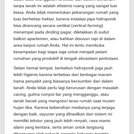
tanpa tanah ini adalah efisiensi ruang yang sangat luar
biasa. Anda tidak memerlukan pekarangan rumah yang
luas berhektar-hektar, karena instalasi pipa hidroponik
bisa dirancang secara vertikal (
vertical farming
)
menempel pada dinding pagar, diletakkan di sudut
balkon apartemen, atau bahkan disusun rapi di dalam
area karpot rumah Anda. Hal ini tentu membuka
kesempatan bagi siapa saja untuk menjadi petani
rumahan yang produktif di tengah ekosistem perkotaan.
Selain hemat tempat, berkebun hidroponik juga jauh
lebih higienis karena terbebas dari berbagai macam
hama penyakit yang biasanya bersumber dari dalam
tanah. Anda tidak perlu lagi berurusan dengan masalah
cacing, gulma rumput liar yang mengganggu, atau
tanah becek yang mengotori teras rumah saat musim
hujan tiba. Karena kebersihan medianya yang terjaga
dengan baik, sayuran yang dihasilkan dari sistem ini
memiliki tekstur yang jauh lebih renyah, rasa manis
alami yang kentara, serta aman untuk langsung
dikonsumsi oleh seluruh anggota keluarga tercinta.