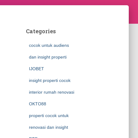
Categories
cocok untuk audiens
dan insight properti
IJOBET
insight properti cocok
interior rumah renovasi
OKTO88
properti cocok untuk
renovasi dan insight