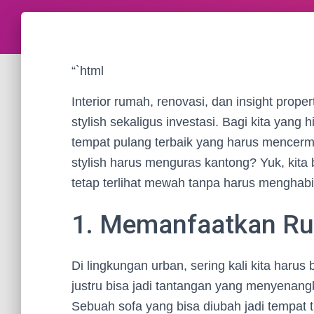
“`html
Interior rumah, renovasi, dan insight prop
stylish sekaligus investasi. Bagi kita yang 
tempat pulang terbaik yang harus mencermi
stylish harus menguras kantong? Yuk, kit
tetap terlihat mewah tanpa harus menghab
1. Memanfaatkan Ru
Di lingkungan urban, sering kali kita haru
justru bisa jadi tantangan yang menyenangka
Sebuah sofa yang bisa diubah jadi tempat t