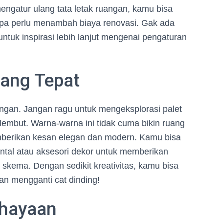
mengatur ulang tata letak ruangan, kamu bisa
anpa perlu menambah biaya renovasi. Gak ada
ntuk inspirasi lebih lanjut mengenai pengaturan
yang Tepat
an. Jangan ragu untuk mengeksplorasi palet
lembut. Warna-warna ini tidak cuma bikin ruang
memberikan kesan elegan dan modern. Kamu bisa
al atau aksesori dekor untuk memberikan
skema. Dengan sedikit kreativitas, kamu bisa
 mengganti cat dinding!
ahayaan