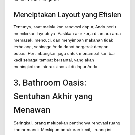
Menciptakan Layout yang Efisien
Tentunya, saat melakukan renovasi dapur, Anda perlu
memikirkan layoutnya. Pastikan alur kerja di antara area
memasak, mencuci, dan menyimpan makanan tidak
terhalang, sehingga Anda dapat bergerak dengan
bebas. Pertimbangkan juga untuk menambahkan bar
kecil sebagai tempat bersantai, yang akan
meningkatkan interaksi sosial di dapur Anda.
3. Bathroom Oasis:
Sentuhan Akhir yang
Menawan
Seringkali, orang melupakan pentingnya renovasi ruang
kamar mandi. Meskipun berukuran kecil, . ruang ini