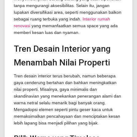
tanpa mengurangi aksesibilitas. Selain itu, jangan
lupakan diversifikasi area, seperti menggunakan balkon
sebagai ruang terbuka yang indah.
Interior rumah
renovasi
yang memanfaatkan semua space yang ada
memberi kesan luas dan nyaman.
Tren Desain Interior yang
Menambah Nilai Properti
Tren desain interior terus berubah, namun beberapa
gaya cenderung bertahan dan bahkan meningkatkan
nilai properti. Misalnya, gaya minimalis dan
skandinavian yang menekankan penerangan alami dan
warna netral selalu menarik bagi banyak orang.
Mengadopsi elemen seperti pintu geser kaca untuk
memaksimalkan pencahayaan dan menciptakan kesan
lebih lapang bisa menjadi pilihan yang bijak.