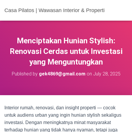
Casa Pilatos | Wawasan Interior & Properti
Menciptakan Hunian Stylish:
Renovasi Cerdas untuk Investasi
yang Menguntungkan
Published by
gek4869@gmail.com
on
July 28, 2025
Interior rumah, renovasi, dan insight properti — cocok
untuk audiens urban yang ingin hunian stylish sekaligus
investasi. Dengan meningkatnya minat masyarakat
terhadap hunian yang tidak hanya nyaman, tetapi juga