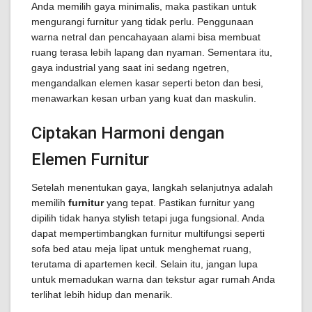
Anda memilih gaya minimalis, maka pastikan untuk
mengurangi furnitur yang tidak perlu. Penggunaan
warna netral dan pencahayaan alami bisa membuat
ruang terasa lebih lapang dan nyaman. Sementara itu,
gaya industrial yang saat ini sedang ngetren,
mengandalkan elemen kasar seperti beton dan besi,
menawarkan kesan urban yang kuat dan maskulin.
Ciptakan Harmoni dengan
Elemen Furnitur
Setelah menentukan gaya, langkah selanjutnya adalah
memilih
furnitur
yang tepat. Pastikan furnitur yang
dipilih tidak hanya stylish tetapi juga fungsional. Anda
dapat mempertimbangkan furnitur multifungsi seperti
sofa bed atau meja lipat untuk menghemat ruang,
terutama di apartemen kecil. Selain itu, jangan lupa
untuk memadukan warna dan tekstur agar rumah Anda
terlihat lebih hidup dan menarik.