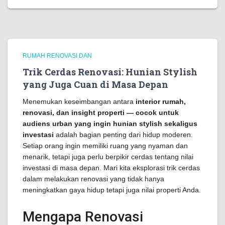
RUMAH RENOVASI DAN
Trik Cerdas Renovasi: Hunian Stylish
yang Juga Cuan di Masa Depan
Menemukan keseimbangan antara
interior rumah,
renovasi, dan insight properti — cocok untuk
audiens urban yang ingin hunian stylish sekaligus
investasi
adalah bagian penting dari hidup moderen.
Setiap orang ingin memiliki ruang yang nyaman dan
menarik, tetapi juga perlu berpikir cerdas tentang nilai
investasi di masa depan. Mari kita eksplorasi trik cerdas
dalam melakukan renovasi yang tidak hanya
meningkatkan gaya hidup tetapi juga nilai properti Anda.
Mengapa Renovasi