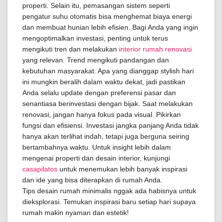
properti. Selain itu, pemasangan sistem seperti
pengatur suhu otomatis bisa menghemat biaya energi
dan membuat hunian lebih efisien. Bagi Anda yang ingin
mengoptimalkan investasi, penting untuk terus
mengikuti tren dan melakukan
interior rumah renovasi
yang relevan. Trend mengikuti pandangan dan
kebutuhan masyarakat. Apa yang dianggap stylish hari
ini mungkin beralih dalam waktu dekat, jadi pastikan
Anda selalu update dengan preferensi pasar dan
senantiasa berinvestasi dengan bijak. Saat melakukan
renovasi, jangan hanya fokus pada visual. Pikirkan
fungsi dan efisiensi. Investasi jangka panjang Anda tidak
hanya akan terlihat indah, tetapi juga berguna seiring
bertambahnya waktu. Untuk insight lebih dalam
mengenai properti dan desain interior, kunjungi
casapilatos
untuk menemukan lebih banyak inspirasi
dan ide yang bisa diterapkan di rumah Anda.
Tips desain rumah minimalis nggak ada habisnya untuk
dieksplorasi. Temukan inspirasi baru setiap hari supaya
rumah makin nyaman dan estetik!