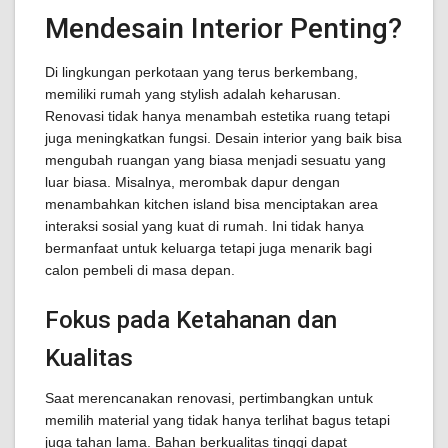
Mendesain Interior Penting?
Di lingkungan perkotaan yang terus berkembang,
memiliki rumah yang stylish adalah keharusan.
Renovasi tidak hanya menambah estetika ruang tetapi
juga meningkatkan fungsi. Desain interior yang baik bisa
mengubah ruangan yang biasa menjadi sesuatu yang
luar biasa. Misalnya, merombak dapur dengan
menambahkan kitchen island bisa menciptakan area
interaksi sosial yang kuat di rumah. Ini tidak hanya
bermanfaat untuk keluarga tetapi juga menarik bagi
calon pembeli di masa depan.
Fokus pada Ketahanan dan
Kualitas
Saat merencanakan renovasi, pertimbangkan untuk
memilih material yang tidak hanya terlihat bagus tetapi
juga tahan lama. Bahan berkualitas tinggi dapat