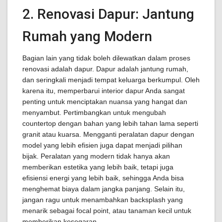
2. Renovasi Dapur: Jantung
Rumah yang Modern
Bagian lain yang tidak boleh dilewatkan dalam proses
renovasi adalah dapur. Dapur adalah jantung rumah,
dan seringkali menjadi tempat keluarga berkumpul. Oleh
karena itu, memperbarui interior dapur Anda sangat
penting untuk menciptakan nuansa yang hangat dan
menyambut. Pertimbangkan untuk mengubah
countertop dengan bahan yang lebih tahan lama seperti
granit atau kuarsa. Mengganti peralatan dapur dengan
model yang lebih efisien juga dapat menjadi pilihan
bijak. Peralatan yang modern tidak hanya akan
memberikan estetika yang lebih baik, tetapi juga
efisiensi energi yang lebih baik, sehingga Anda bisa
menghemat biaya dalam jangka panjang. Selain itu,
jangan ragu untuk menambahkan backsplash yang
menarik sebagai focal point, atau tanaman kecil untuk
memberikan kesegaran.