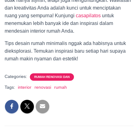
tidak hanya stylish, tetapi juga menguntungkan. Wawasan
dan kreativitas Anda adalah kunci untuk menciptakan
ruang yang sempurna! Kunjungi
casapilatos
untuk
menemukan lebih banyak ide dan inspirasi dalam
mendesain interior rumah Anda.
Tips desain rumah minimalis nggak ada habisnya untuk
dieksplorasi. Temukan inspirasi baru setiap hari supaya
rumah makin nyaman dan estetik!
Categories:
RUMAH RENOVASI DAN
Tags:
interior
renovasi
rumah