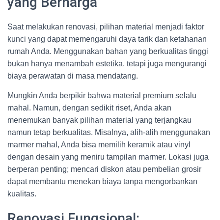
yang Berharga
Saat melakukan renovasi, pilihan material menjadi faktor
kunci yang dapat memengaruhi daya tarik dan ketahanan
rumah Anda. Menggunakan bahan yang berkualitas tinggi
bukan hanya menambah estetika, tetapi juga mengurangi
biaya perawatan di masa mendatang.
Mungkin Anda berpikir bahwa material premium selalu
mahal. Namun, dengan sedikit riset, Anda akan
menemukan banyak pilihan material yang terjangkau
namun tetap berkualitas. Misalnya, alih-alih menggunakan
marmer mahal, Anda bisa memilih keramik atau vinyl
dengan desain yang meniru tampilan marmer. Lokasi juga
berperan penting; mencari diskon atau pembelian grosir
dapat membantu menekan biaya tanpa mengorbankan
kualitas.
Renovasi Fungsional: