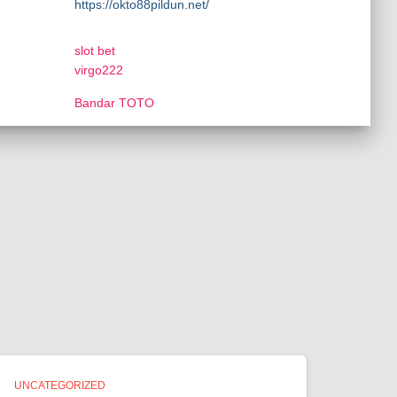
https://okto88pildun.net/
slot bet
virgo222
Bandar TOTO
UNCATEGORIZED