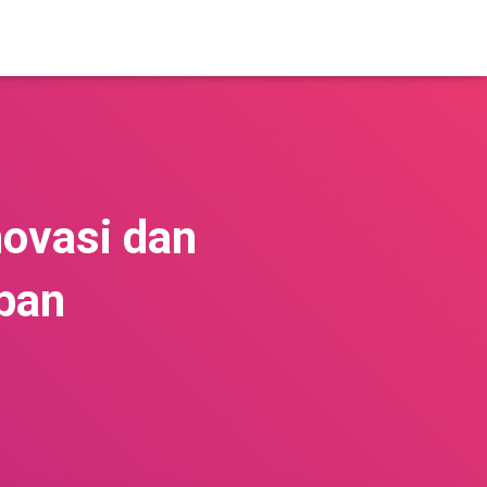
novasi dan
rban