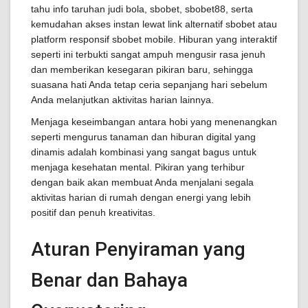
tahu info taruhan judi bola, sbobet, sbobet88, serta
kemudahan akses instan lewat link alternatif sbobet atau
platform responsif sbobet mobile. Hiburan yang interaktif
seperti ini terbukti sangat ampuh mengusir rasa jenuh
dan memberikan kesegaran pikiran baru, sehingga
suasana hati Anda tetap ceria sepanjang hari sebelum
Anda melanjutkan aktivitas harian lainnya.
Menjaga keseimbangan antara hobi yang menenangkan
seperti mengurus tanaman dan hiburan digital yang
dinamis adalah kombinasi yang sangat bagus untuk
menjaga kesehatan mental. Pikiran yang terhibur
dengan baik akan membuat Anda menjalani segala
aktivitas harian di rumah dengan energi yang lebih
positif dan penuh kreativitas.
Aturan Penyiraman yang
Benar dan Bahaya