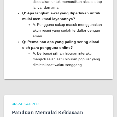
disediakan untuk memastikan akses tetap
lancar dan aman.
Q: Apa langkah awal yang diperlukan untuk
mulai menikmati layanannya?
A: Pengguna cukup masuk menggunakan
akun resmi yang sudah terdaftar dengan
aman.
Q: Permainan apa yang paling sering dicari
oleh para pengguna online?
A: Berbagai pilihan hiburan interaktif
menjadi salah satu hiburan populer yang
dimintai saat waktu senggang.
UNCATEGORIZED
Panduan Memulai Kebiasaan