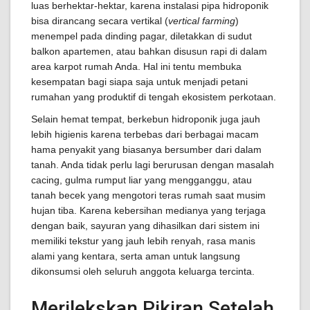
luas berhektar-hektar, karena instalasi pipa hidroponik
bisa dirancang secara vertikal (
vertical farming
)
menempel pada dinding pagar, diletakkan di sudut
balkon apartemen, atau bahkan disusun rapi di dalam
area karpot rumah Anda. Hal ini tentu membuka
kesempatan bagi siapa saja untuk menjadi petani
rumahan yang produktif di tengah ekosistem perkotaan.
Selain hemat tempat, berkebun hidroponik juga jauh
lebih higienis karena terbebas dari berbagai macam
hama penyakit yang biasanya bersumber dari dalam
tanah. Anda tidak perlu lagi berurusan dengan masalah
cacing, gulma rumput liar yang mengganggu, atau
tanah becek yang mengotori teras rumah saat musim
hujan tiba. Karena kebersihan medianya yang terjaga
dengan baik, sayuran yang dihasilkan dari sistem ini
memiliki tekstur yang jauh lebih renyah, rasa manis
alami yang kentara, serta aman untuk langsung
dikonsumsi oleh seluruh anggota keluarga tercinta.
Merilekskan Pikiran Setelah