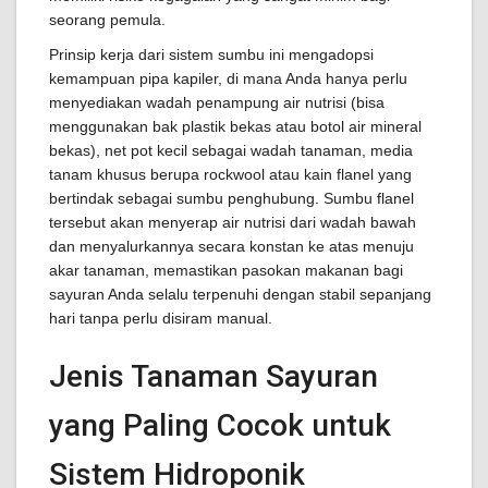
seorang pemula.
Prinsip kerja dari sistem sumbu ini mengadopsi
kemampuan pipa kapiler, di mana Anda hanya perlu
menyediakan wadah penampung air nutrisi (bisa
menggunakan bak plastik bekas atau botol air mineral
bekas), net pot kecil sebagai wadah tanaman, media
tanam khusus berupa rockwool atau kain flanel yang
bertindak sebagai sumbu penghubung. Sumbu flanel
tersebut akan menyerap air nutrisi dari wadah bawah
dan menyalurkannya secara konstan ke atas menuju
akar tanaman, memastikan pasokan makanan bagi
sayuran Anda selalu terpenuhi dengan stabil sepanjang
hari tanpa perlu disiram manual.
Jenis Tanaman Sayuran
yang Paling Cocok untuk
Sistem Hidroponik