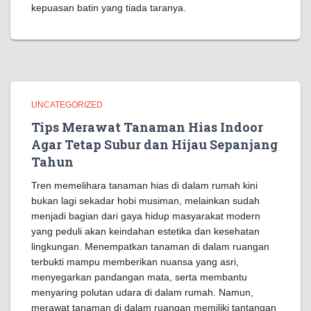
kepuasan batin yang tiada taranya.
UNCATEGORIZED
Tips Merawat Tanaman Hias Indoor
Agar Tetap Subur dan Hijau Sepanjang
Tahun
Tren memelihara tanaman hias di dalam rumah kini
bukan lagi sekadar hobi musiman, melainkan sudah
menjadi bagian dari gaya hidup masyarakat modern
yang peduli akan keindahan estetika dan kesehatan
lingkungan. Menempatkan tanaman di dalam ruangan
terbukti mampu memberikan nuansa yang asri,
menyegarkan pandangan mata, serta membantu
menyaring polutan udara di dalam rumah. Namun,
merawat tanaman di dalam ruangan memiliki tantangan