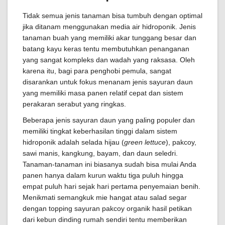
Tidak semua jenis tanaman bisa tumbuh dengan optimal
jika ditanam menggunakan media air hidroponik. Jenis
tanaman buah yang memiliki akar tunggang besar dan
batang kayu keras tentu membutuhkan penanganan
yang sangat kompleks dan wadah yang raksasa. Oleh
karena itu, bagi para penghobi pemula, sangat
disarankan untuk fokus menanam jenis sayuran daun
yang memiliki masa panen relatif cepat dan sistem
perakaran serabut yang ringkas.
Beberapa jenis sayuran daun yang paling populer dan
memiliki tingkat keberhasilan tinggi dalam sistem
hidroponik adalah selada hijau (
green lettuce
), pakcoy,
sawi manis, kangkung, bayam, dan daun seledri.
Tanaman-tanaman ini biasanya sudah bisa mulai Anda
panen hanya dalam kurun waktu tiga puluh hingga
empat puluh hari sejak hari pertama penyemaian benih.
Menikmati semangkuk mie hangat atau salad segar
dengan topping sayuran pakcoy organik hasil petikan
dari kebun dinding rumah sendiri tentu memberikan