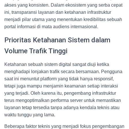
akses yang konsisten. Dalam ekosistem yang serba cepat
ini, transparansi layanan dan ketahanan infrastruktur
menjadi pilar utama yang menentukan kredibilitas sebuah
portal informasi di mata audiens internasional.
Prioritas Ketahanan Sistem dalam
Volume Trafik Tinggi
Ketahanan sebuah sistem digital sangat diuji ketika
menghadapi lonjakan trafik secara bersamaan. Pengguna
saat ini menuntut platform yang tidak hanya responsif,
tetapi juga mampu menjamin keamanan setiap interaksi
yang terjadi. Oleh karena itu, pengembang infrastruktur
terus mengoptimalkan performa server untuk memastikan
layanan tetap tersedia tanpa adanya kendala teknis atau
waktu tunggu yang lama.
Beberapa faktor teknis yang menjadi fokus pengembangan