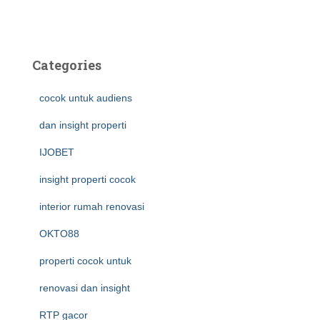
Categories
cocok untuk audiens
dan insight properti
IJOBET
insight properti cocok
interior rumah renovasi
OKTO88
properti cocok untuk
renovasi dan insight
RTP gacor