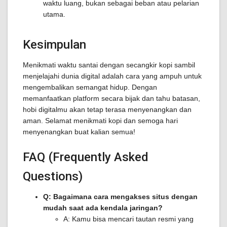
waktu luang, bukan sebagai beban atau pelarian
utama.
Kesimpulan
Menikmati waktu santai dengan secangkir kopi sambil
menjelajahi dunia digital adalah cara yang ampuh untuk
mengembalikan semangat hidup. Dengan
memanfaatkan platform secara bijak dan tahu batasan,
hobi digitalmu akan tetap terasa menyenangkan dan
aman. Selamat menikmati kopi dan semoga hari
menyenangkan buat kalian semua!
FAQ (Frequently Asked
Questions)
Q: Bagaimana cara mengakses situs dengan
mudah saat ada kendala jaringan?
A: Kamu bisa mencari tautan resmi yang