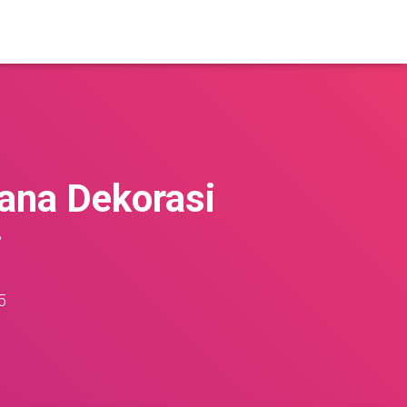
ana Dekorasi
i
5