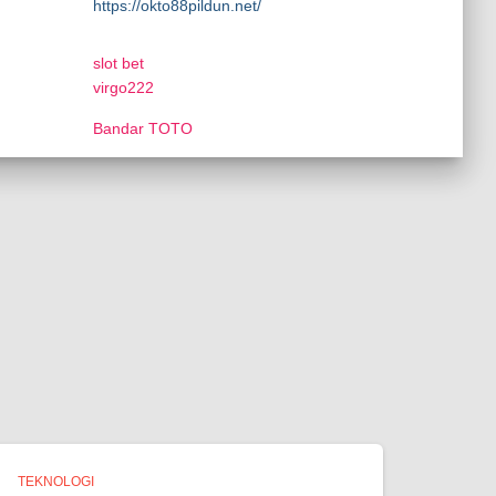
https://okto88pildun.net/
slot bet
virgo222
Bandar TOTO
TEKNOLOGI