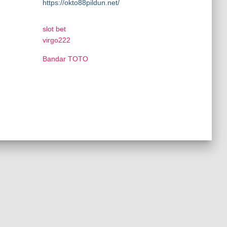
https://okto88pildun.net/
slot bet
virgo222
Bandar TOTO