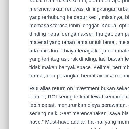
Kalau mau masuk ke inti, ada beberapa prin
merencanakan renovasi di lingkungan urba
yang terhubung ke dapur kecil, misalnya, 
memasak terasa lebih longgar. Kedua, optim
dinding netral dengan aksen hangat, dan pe
material yang tahan lama untuk lantai, meja
ada naik-turun biaya tenaga kerja dan mat
yang terintegrasi: rak dinding, laci bawah 
tidak makan banyak space. Kelima, pertimba
termal, dan perangkat hemat air bisa mena
ROI alias return on investment bukan seka
interior, ROI sering terlihat lewat kemam
lebih cepat, menurunkan biaya perawatan, d
sedang naik. Saat merencanakan, saya bia
have.” Must-have adalah hal-hal yang mem