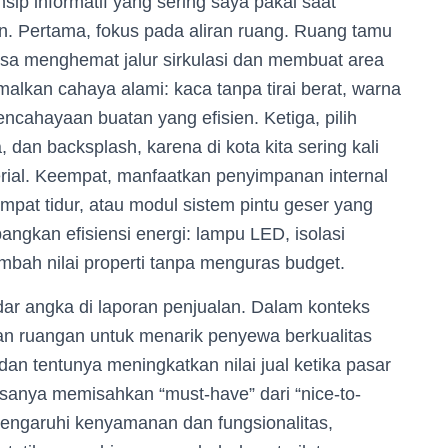
sip informatif yang sering saya pakai saat
n. Pertama, fokus pada aliran ruang. Ruang tamu
bisa menghemat jalur sirkulasi dan membuat area
alkan cahaya alami: kaca tanpa tirai berat, warna
ncahayaan buatan yang efisien. Ketiga, pilih
, dan backsplash, karena di kota kita sering kali
erial. Keempat, manfaatkan penyimpanan internal
tempat tidur, atau modul sistem pintu geser yang
ngkan efisiensi energi: lampu LED, isolasi
mbah nilai properti tanpa menguras budget.
dar angka di laporan penjualan. Dalam konteks
puan ruangan untuk menarik penyewa berkualitas
an tentunya meningkatkan nilai jual ketika pasar
sanya memisahkan “must-have” dari “nice-to-
engaruhi kenyamanan dan fungsionalitas,