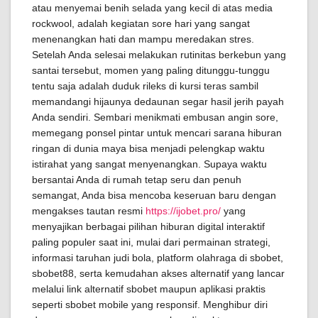
atau menyemai benih selada yang kecil di atas media
rockwool, adalah kegiatan sore hari yang sangat
menenangkan hati dan mampu meredakan stres.
Setelah Anda selesai melakukan rutinitas berkebun yang
santai tersebut, momen yang paling ditunggu-tunggu
tentu saja adalah duduk rileks di kursi teras sambil
memandangi hijaunya dedaunan segar hasil jerih payah
Anda sendiri. Sembari menikmati embusan angin sore,
memegang ponsel pintar untuk mencari sarana hiburan
ringan di dunia maya bisa menjadi pelengkap waktu
istirahat yang sangat menyenangkan. Supaya waktu
bersantai Anda di rumah tetap seru dan penuh
semangat, Anda bisa mencoba keseruan baru dengan
mengakses tautan resmi
https://ijobet.pro/
yang
menyajikan berbagai pilihan hiburan digital interaktif
paling populer saat ini, mulai dari permainan strategi,
informasi taruhan judi bola, platform olahraga di sbobet,
sbobet88, serta kemudahan akses alternatif yang lancar
melalui link alternatif sbobet maupun aplikasi praktis
seperti sbobet mobile yang responsif. Menghibur diri